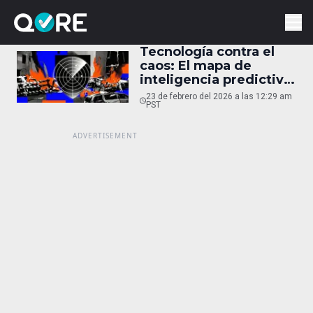
Tecnología contra el
caos: El mapa de
inteligencia predictiva
que rastrea
23 de febrero del 2026 a las 12:29 am
narcobloqueos en
PST
México