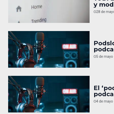
y mod
28 de mayo
Podslo
podca
5 de mayo 
El ‘po
podca
4 de mayo 