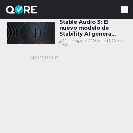
Stable Audio 3: El
nuevo modelo de
Stability AI genera
canciones de hasta
20 de mayo del 2026 a las 12:23 pm
seis minutos en
PDT
segundos