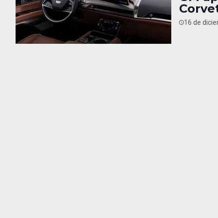
Corvet
16 de dici