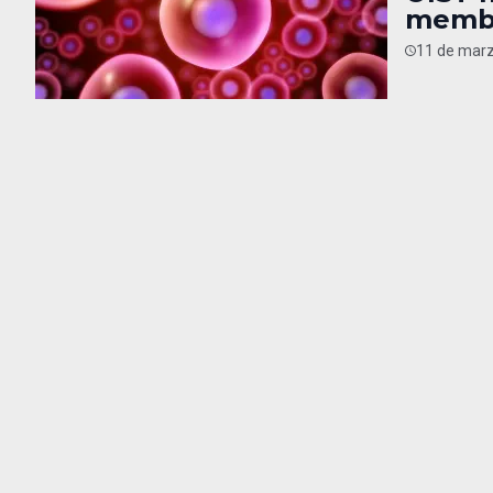
membr
11 de marz