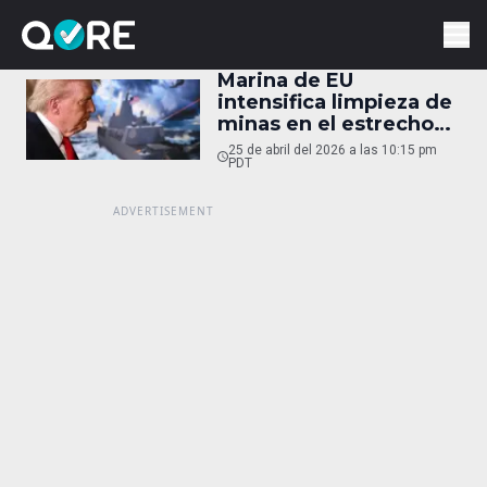
Marina de EU
intensifica limpieza de
minas en el estrecho
de Ormuz tras ruptura
25 de abril del 2026 a las 10:15 pm
con Irán
PDT