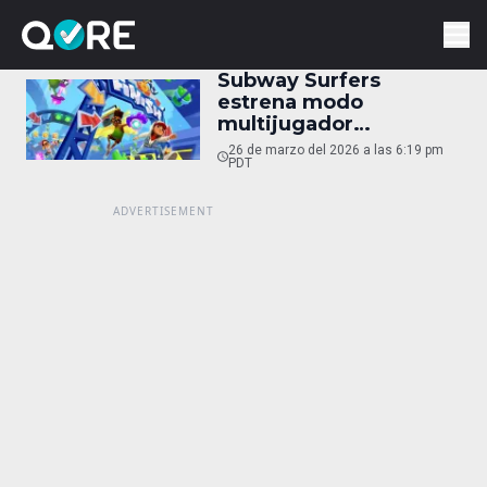
Subway Surfers
estrena modo
multijugador
permanente en marzo
26 de marzo del 2026 a las 6:19 pm
PDT