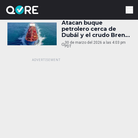
Atacan buque
petrolero cerca de
Dubái y el crudo Brent
registra alza histórica
30 de marzo del 2026 a las 4:03 pm
PDT