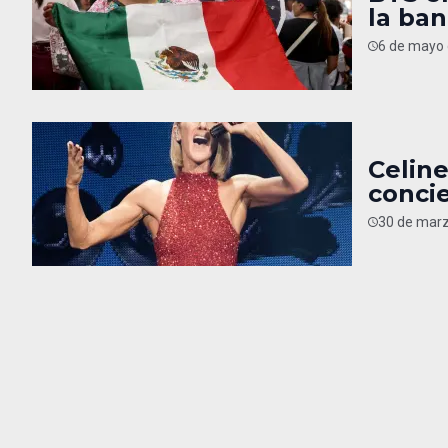
la ba
6 de mayo 
Celine
concie
30 de marz