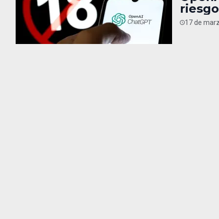
riesg
17 de marz