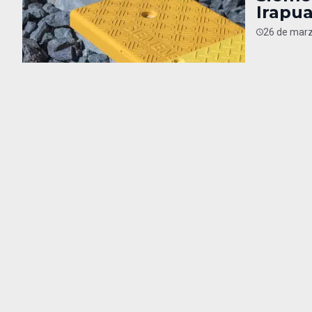
Irapu
26 de marz