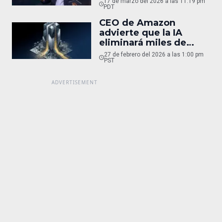
17 de marzo del 2026 a las 11:19 pm
PDT
CEO de Amazon
advierte que la IA
eliminará miles de
empleos tras recorte
27 de febrero del 2026 a las 1:00 pm
masivo en Block
PST