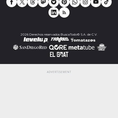
2026 Derechos reservados BuscaTodo© S.A. de C.V.