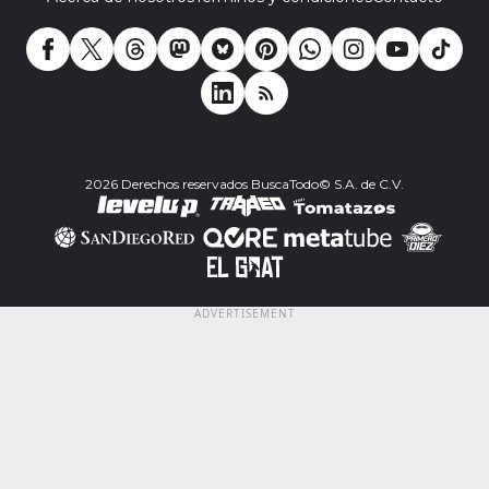
2026 Derechos reservados BuscaTodo© S.A. de C.V.