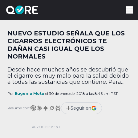
NUEVO ESTUDIO SEÑALA QUE LOS
CIGARROS ELECTRÓNICOS TE
DAÑAN CASI IGUAL QUE LOS
NORMALES
Desde hace muchos años se descubrió que
el cigarro es muy malo para la salud debido
a todas las sustancias que contiene. Para
aliviar la adicción de los fumadores se
inventaron los cigarros electrónicos y los
Por
Eugenio Moto
el 30 de enero del 2018 a las 8:46 am PST
vaporizadores, dispositivos que se creía eran
mucho menos nocivos. Sin embargo, un
Seguir en
Resume con:
nuevo estudio señala que,
lamentablemente, este no […]