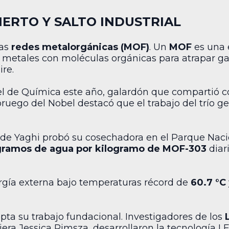
IERTO Y SALTO INDUSTRIAL
las
redes metalorgánicas (MOF)
. Un
MOF
es una e
metales con moléculas orgánicas para atrapar gase
ire.
obel de Química este año, galardón que compartió
ruego del Nobel destacó que el trabajo del trío 
de Yaghi probó su cosechadora en el Parque Nacion
gramos de agua por kilogramo de MOF-303
diar
rgía externa bajo temperaturas récord de
60.7 °C
opta su trabajo fundacional. Investigadores de los
niera Jessica Rimsza, desarrollaron la tecnología L