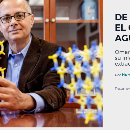
DE
EL
AG
Omar 
su in
extrae
Por
Hum
Resume 