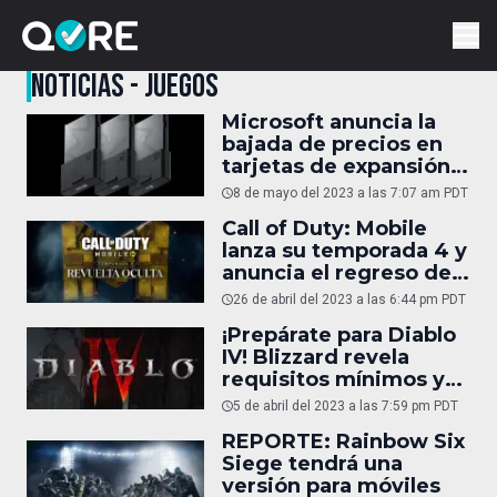
NOTICIAS - JUEGOS
Microsoft anuncia la
bajada de precios en
tarjetas de expansión
para Xbox Series X|S
8 de mayo del 2023 a las 7:07 am PDT
Call of Duty: Mobile
lanza su temporada 4 y
anuncia el regreso del
torneo mundial
26 de abril del 2023 a las 6:44 pm PDT
¡Prepárate para Diablo
IV! Blizzard revela
requisitos mínimos y
recomendados para la
5 de abril del 2023 a las 7:59 pm PDT
beta en PC
REPORTE: Rainbow Six
Siege tendrá una
versión para móviles