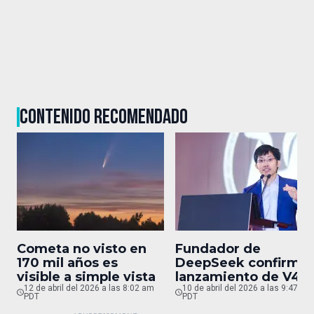
CONTENIDO RECOMENDADO
Cometa no visto en
Fundador de
170 mil años es
DeepSeek confirma
visible a simple vista
lanzamiento de V4
12 de abril del 2026 a las 8:02 am
para finales de abril
10 de abril del 2026 a las 9:47 pm
PDT
PDT