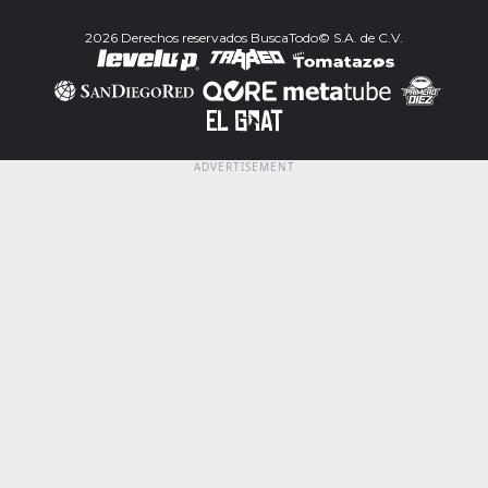
2026 Derechos reservados BuscaTodo© S.A. de C.V.