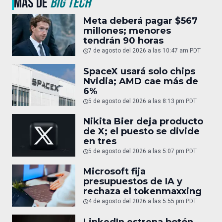
MÁS DE
BIG TECH
Meta deberá pagar $567
millones; menores
tendrán 90 horas
7 de agosto del 2026 a las 10:47 am PDT
SpaceX usará solo chips
Nvidia; AMD cae más de
6%
5 de agosto del 2026 a las 8:13 pm PDT
Nikita Bier deja producto
de X; el puesto se divide
en tres
5 de agosto del 2026 a las 5:07 pm PDT
Microsoft fija
presupuestos de IA y
rechaza el tokenmaxxing
4 de agosto del 2026 a las 5:55 pm PDT
LinkedIn estrena botón