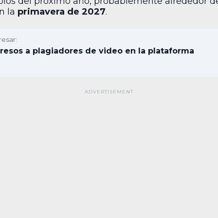
cipios del próximo año, probablemente alrededor de 
en la
primavera de 2027
.
resar:
gresos a plagiadores de video en la plataforma