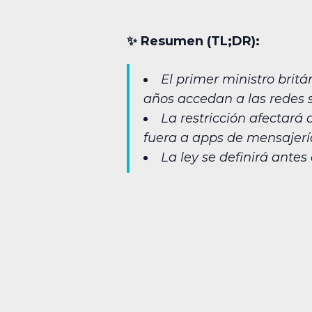
✨︎ Resumen (TL;DR):
El primer ministro brit
años accedan a las redes 
La restricción afectará
fuera a apps de mensajer
La ley se definirá antes