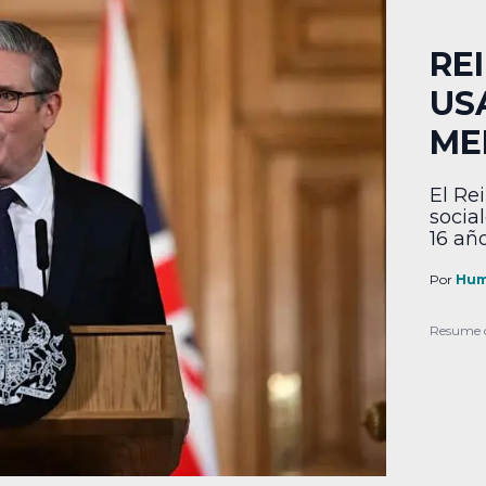
RE
US
ME
El Re
socia
16 añ
Por
Hum
Resume 