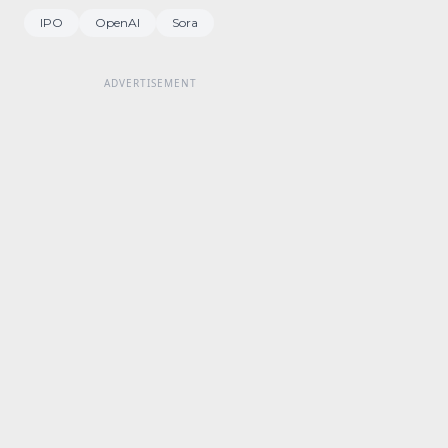
IPO
OpenAI
Sora