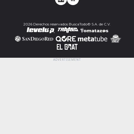
2026 Derechos reservados BuscaTodo© S.A. de C.V.