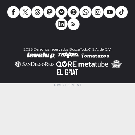
2026 Derechos reservados BuscaTodo© S.A. de C.V.