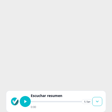
Escuchar resumen
1.1x
▾
0:00