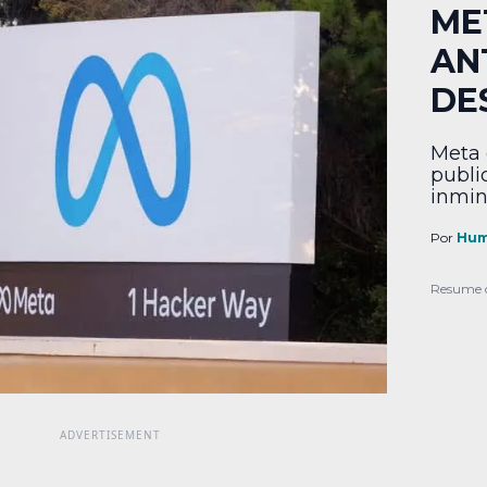
ME
AN
DE
Meta 
publi
inmin
de su 
Por
Hum
Resume 