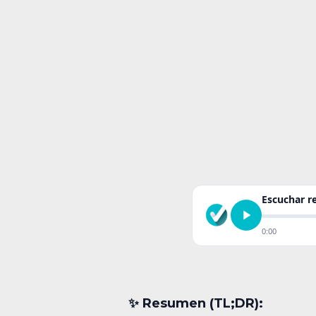
Escuchar 
0:00
✨︎ Resumen (TL;DR):