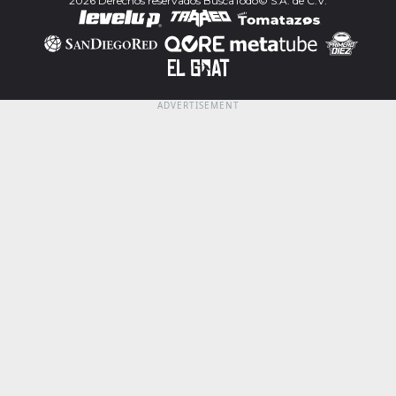
2026 Derechos reservados BuscaTodo© S.A. de C.V.