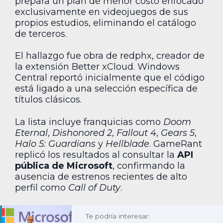
prepara un plan de menor costo enfocado
exclusivamente en videojuegos de sus
propios estudios, eliminando el catálogo
de terceros.
El hallazgo fue obra de redphx, creador de
la extensión Better xCloud. Windows
Central reportó inicialmente que el código
está ligado a una selección específica de
títulos clásicos.
La lista incluye franquicias como
Doom
Eternal
,
Dishonored 2
,
Fallout 4
,
Gears 5
,
Halo 5: Guardians
y
Hellblade
. GameRant
replicó los resultados al consultar la
API
pública de Microsoft
, confirmando la
ausencia de estrenos recientes de alto
perfil como
Call of Duty
.
Te podría interesar: