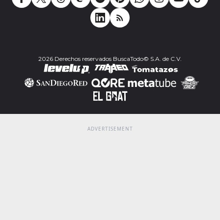
2026 Derechos reservados BuscaTodo© S.A. de C.V.