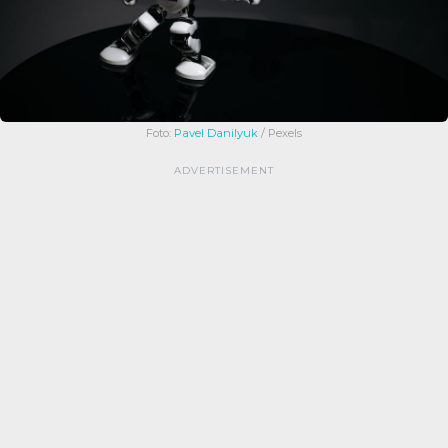
Foto:
Pavel Danilyuk
/ Pexels