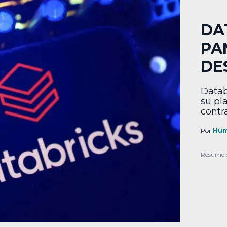
DA
PA
DE
Datab
su pl
contr
Por
Hum
Resume 