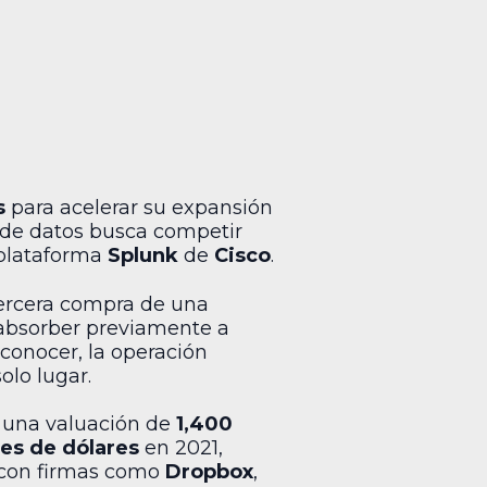
s
para acelerar su expansión
s de datos busca competir
 plataforma
Splunk
de
Cisco
.
tercera compra de una
 absorber previamente a
 conocer, la operación
olo lugar.
ó una valuación de
1,400
nes de dólares
en 2021,
s con firmas como
Dropbox
,