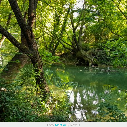
Foto:
Mert Arı
/ Pexels