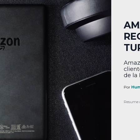
AM
RE
TU
Amazo
clien
de la 
Por
Hum
Resume 