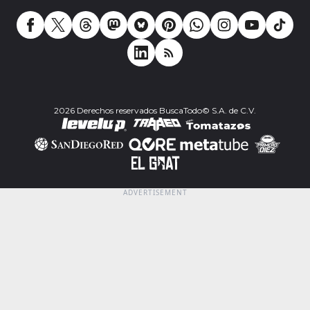
2026 Derechos reservados BuscaTodo© S.A. de C.V.