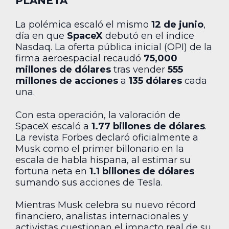
PLANETA
La polémica escaló el mismo
12 de junio
,
día en que
SpaceX
debutó en el índice
Nasdaq. La oferta pública inicial (OPI) de la
firma aeroespacial recaudó
75,000
millones de dólares
tras vender
555
millones de acciones
a
135 dólares
cada
una.
Con esta operación, la valoración de
SpaceX escaló a
1.77 billones de dólares
.
La revista Forbes declaró oficialmente a
Musk como el primer billonario en la
escala de habla hispana, al estimar su
fortuna neta en
1.1 billones de dólares
sumando sus acciones de Tesla.
Mientras Musk celebra su nuevo récord
financiero, analistas internacionales y
activistas cuestionan el impacto real de su