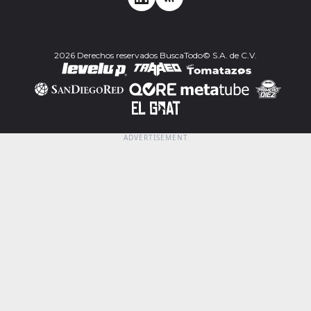
2026 Derechos reservados BuscaTodo© S.A. de C.V.