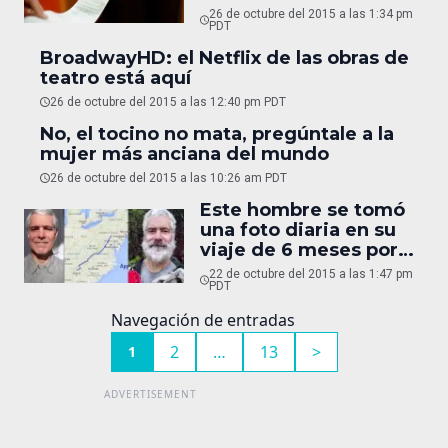
historias cortas en
26 de octubre del 2015 a las 1:34 pm
lugares públicos
PDT
BroadwayHD: el Netflix de las obras de
teatro está aquí
26 de octubre del 2015 a las 12:40 pm PDT
No, el tocino no mata, pregúntale a la
mujer más anciana del mundo
26 de octubre del 2015 a las 10:26 am PDT
Este hombre se tomó
una foto diaria en su
viaje de 6 meses por
los montes Apalaches
22 de octubre del 2015 a las 1:47 pm
PDT
Navegación de entradas
2
…
13
>
1