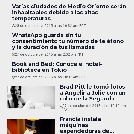
Varias ciudades de Medio Oriente serán
inhabitables debido a las altas
temperaturas
28 de octubre del 2015 a las 10:32 am PDT
WhatsApp guarda sin tu
consentimiento tu número de teléfono
y la duración de tus llamadas
27 de octubre del 2015 a las 2:02 pm PDT
Book and Bed: Conoce el hotel-
biblioteca en Tokio
27 de octubre del 2015 a las 10:37 am PDT
Brad Pitt le tomó fotos
a Angelina Jolie con un
rollo de la Segunda
Guerra Mundial
27 de octubre del 2015 a las 10:12 am
PDT
Francia instala
máquinas
expendedoras de