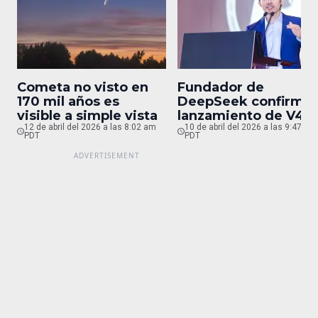
Cometa no visto en
Fundador de
170 mil años es
DeepSeek confirma
visible a simple vista
lanzamiento de V4
12 de abril del 2026 a las 8:02 am
para finales de abril
10 de abril del 2026 a las 9:47 pm
PDT
PDT