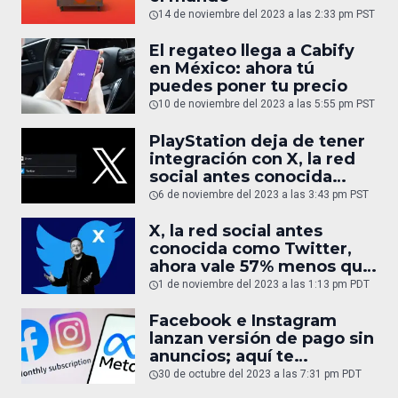
14 de noviembre del 2023 a las 2:33 pm PST
El regateo llega a Cabify
en México: ahora tú
puedes poner tu precio
10 de noviembre del 2023 a las 5:55 pm PST
PlayStation deja de tener
integración con X, la red
social antes conocida
como Twitter
6 de noviembre del 2023 a las 3:43 pm PST
X, la red social antes
conocida como Twitter,
ahora vale 57% menos que
cuando la compró Elon
1 de noviembre del 2023 a las 1:13 pm PDT
Musk
Facebook e Instagram
lanzan versión de pago sin
anuncios; aquí te
explicamos de qué trata
30 de octubre del 2023 a las 7:31 pm PDT