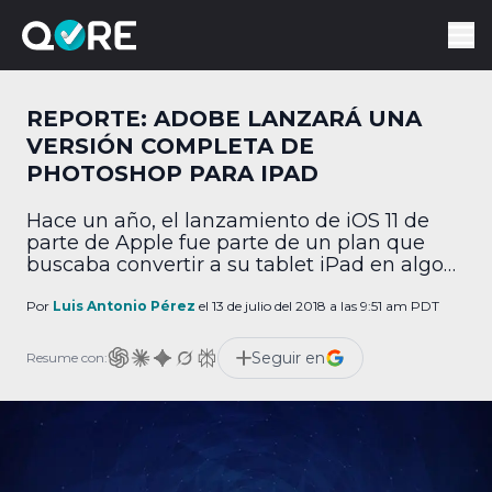
REPORTE: ADOBE LANZARÁ UNA
VERSIÓN COMPLETA DE
PHOTOSHOP PARA IPAD
Hace un año, el lanzamiento de iOS 11 de
parte de Apple fue parte de un plan que
buscaba convertir a su tablet iPad en algo
muy similar a una computadora regular: no
obstante, algunas aplicaciones, como
Por
Luis Antonio Pérez
el 13 de julio del 2018 a las 9:51 am PDT
Photoshop, seguían siendo versiones
móviles, lo cual evitaba que muchos
Seguir en
Resume con:
usuarios cambiaran completamente su
plataforma de elección. Afortunadamente,
[…]