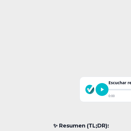
Escuchar 
0:00
✨︎ Resumen (TL;DR):