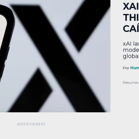
XA
THI
CA
xAI l
model
globa
Por
Hum
Resume 