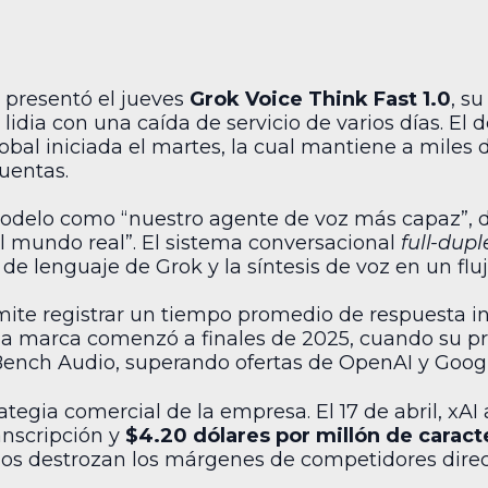
 presentó el jueves
Grok Voice Think Fast 1.0
, s
lidia con una caída de servicio de varios días. El 
bal iniciada el martes, la cual mantiene a miles d
uentas.
odelo como “nuestro agente de voz más capaz”, 
l mundo real”. El sistema conversacional
full-dupl
de lenguaje de Grok y la síntesis de voz en un fluj
mite registrar un tiempo promedio de respuesta ini
 la marca comenzó a finales de 2025, cuando su pr
ench Audio, superando ofertas de OpenAI y Googl
tegia comercial de la empresa. El 17 de abril, xAI 
anscripción y
$4.20 dólares por millón de caract
cios destrozan los márgenes de competidores dire