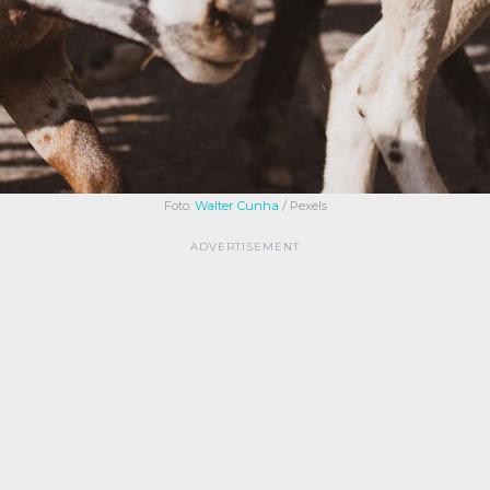
Foto:
Walter Cunha
/ Pexels