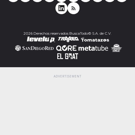
2026 Derechos reservados BuscaTodo© S.A. de C.V.