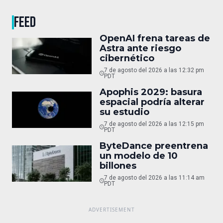
FEED
OpenAI frena tareas de
Astra ante riesgo
cibernético
7 de agosto del 2026 a las 12:32 pm
PDT
Apophis 2029: basura
espacial podría alterar
su estudio
7 de agosto del 2026 a las 12:15 pm
PDT
ByteDance preentrena
un modelo de 10
billones
7 de agosto del 2026 a las 11:14 am
PDT