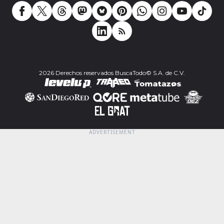
2026 Derechos reservados BuscaTodo© S.A. de C.V.