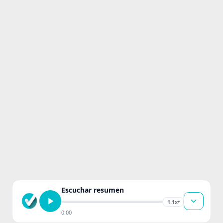
Escuchar resumen
1.1x
▾
0:00