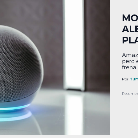
MO
AL
PL
Amazo
pero 
frena 
Por
Hum
Resume 