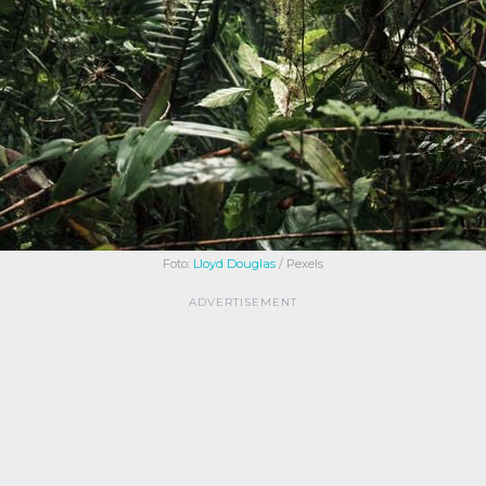
Foto:
Lloyd Douglas
/ Pexels