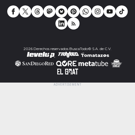
2026 Derechos reservados BuscaTodo© S.A. de C.V.