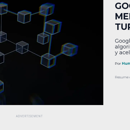
GO
ME
TU
Googl
algor
y ace
reent
Por
Hum
Resume 