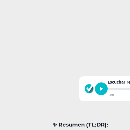
Escuchar 
0:00
✨︎ Resumen (TL;DR):