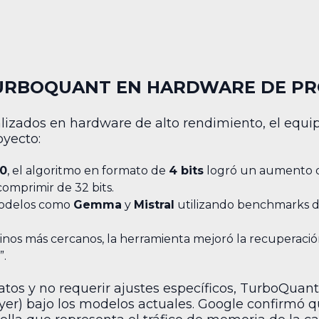
TURBOQUANT EN HARDWARE DE P
lizados en hardware de alto rendimiento, el equ
oyecto:
00
, el algoritmo en formato de
4 bits
logró un aumento d
omprimir de 32 bits.
modelos como
Gemma
y
Mistral
utilizando benchmarks d
nos más cercanos, la herramienta mejoró la recuperació
”.
datos y no requerir ajustes específicos, TurboQua
layer) bajo los modelos actuales. Google confirmó q