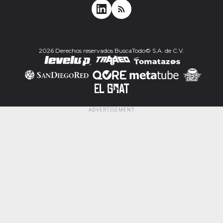
2026 Derechos reservados BuscaTodo© S.A. de C.V.