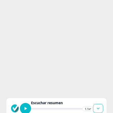
Escuchar resumen
1.1x
▾