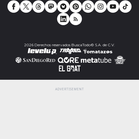
2026 Derechos reservados BuscaTodo© S.A. de C.V.