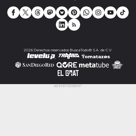
2026 Derechos reservados BuscaTodo© S.A. de C.V.