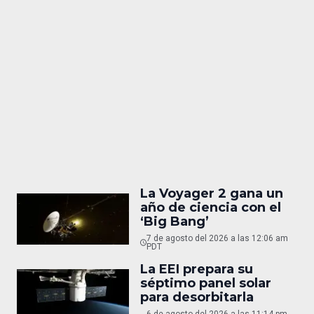
La Voyager 2 gana un
año de ciencia con el
‘Big Bang’
7 de agosto del 2026 a las 12:06 am
PDT
La EEI prepara su
séptimo panel solar
para desorbitarla